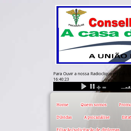
Para Ouvir a nossa Radioclique no p
16:40:24
Home
Quem somos
Promo
Dúvidas
A psicanálise
Esta
Filiação/solicitação de diplomas