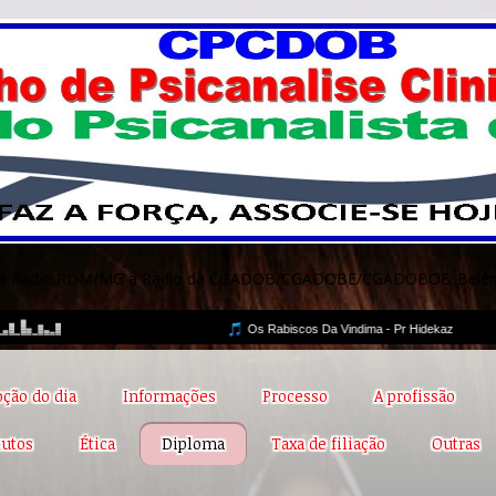
lay da Radio RDM/MG a Radio da CGADOB/CGADOBE/CGADOBOE: Bel
ção do dia
Informações
Processo
A profissão
tutos
Ética
Diploma
Taxa de filiação
Outras